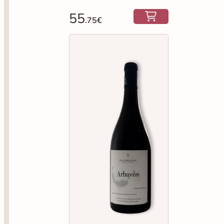
55
.75€