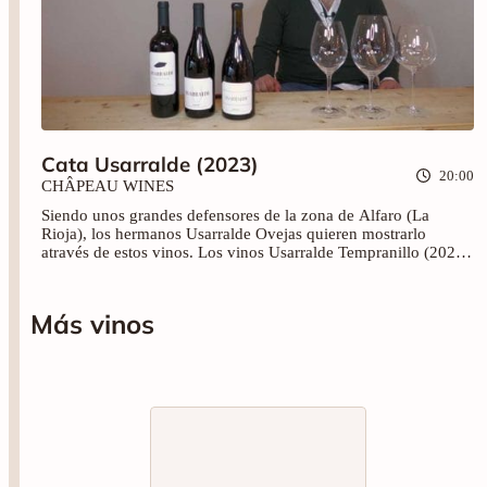
Cata Usarralde (2023)
20:00
CHÂPEAU WINES
Siendo unos grandes defensores de la zona de Alfaro (La
Rioja), los hermanos Usarralde Ovejas quieren mostrarlo
através de estos vinos. Los vinos Usarralde Tempranillo (2021),
U de Usarralde (2019) y Usarralde Gran Vino (2016) que
quieren dar valor y mostrar las variedades y los vinos del lugar.
Más vinos