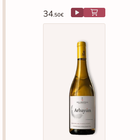
34
.50€