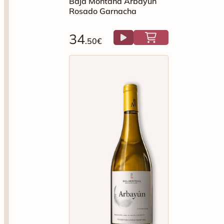
Baja Montaña Arbayun
Rosado Garnacha
34
.50€