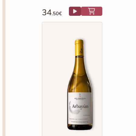
34
.50€