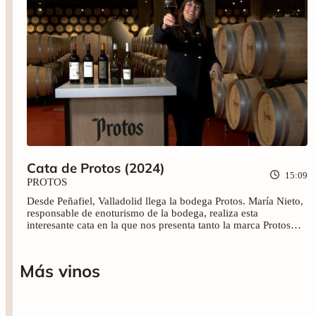
Cata de Protos (2024)
15:09
PROTOS
Desde Peñafiel, Valladolid llega la bodega Protos. María Nieto,
responsable de enoturismo de la bodega, realiza esta
interesante cata en la que nos presenta tanto la marca Protos
como sus vinos. Empezando por verdejos de Rueda hasta
llegar a los tintos de Ribera del Duero: Protos Verdejo sobre lías
(2023), Protos Verdejo Cuvee (2023), Protos 9 meses (2021),
Más vinos
Protos Crianza (2019) y Protos 27 (2020). No te pierdas este
viaje de paisajes y sensaciones.