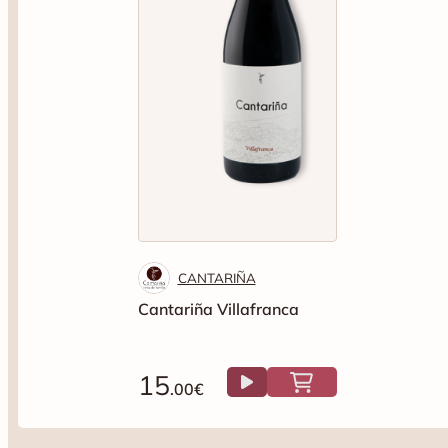
CANTARIÑA
Cantariña Villafranca
15
.00€