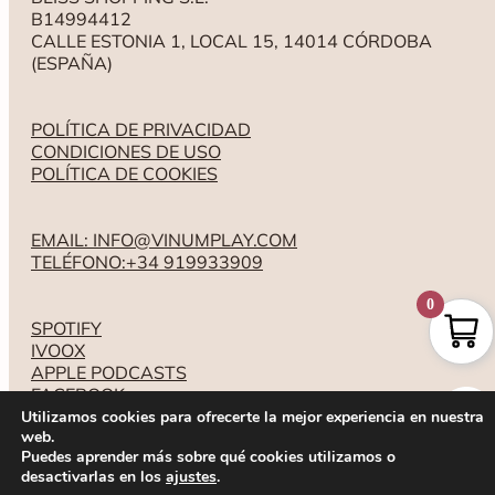
superficie de viña en Morales
B14994412
de Toro.
CALLE ESTONIA 1, LOCAL 15, 14014 CÓRDOBA
(ESPAÑA)
POLÍTICA DE PRIVACIDAD
CONDICIONES DE USO
POLÍTICA DE COOKIES
EMAIL: INFO@VINUMPLAY.COM
TELÉFONO:+34 919933909
0
SPOTIFY
IVOOX
APPLE PODCASTS
FACEBOOK
INSTAGRAM
Utilizamos cookies para ofrecerte la mejor experiencia en nuestra
web.
YOUTUBE
Puedes aprender más sobre qué cookies utilizamos o
desactivarlas en los
ajustes
.