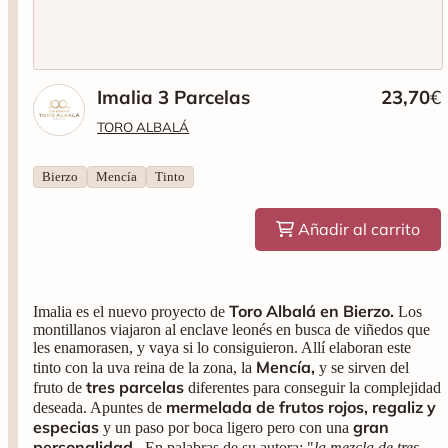
Imalia 3 Parcelas
23,70
€
TORO ALBALÁ
Bierzo
Mencía
Tinto
Añadir al carrito
Toro Albalá en Bierzo.
Imalia es el nuevo proyecto de
Los
montillanos viajaron al enclave leonés en busca de viñedos que
les enamorasen, y vaya si lo consiguieron. Allí elaboran este
Mencía,
tinto con la uva reina de la zona, la
y se sirven del
tres parcelas
fruto de
diferentes para conseguir la complejidad
mermelada de frutos rojos, regaliz y
deseada. Apuntes de
especias
gran
y un paso por boca ligero pero con una
personalidad.
En palabras de su autora: "
la mezcla de tres