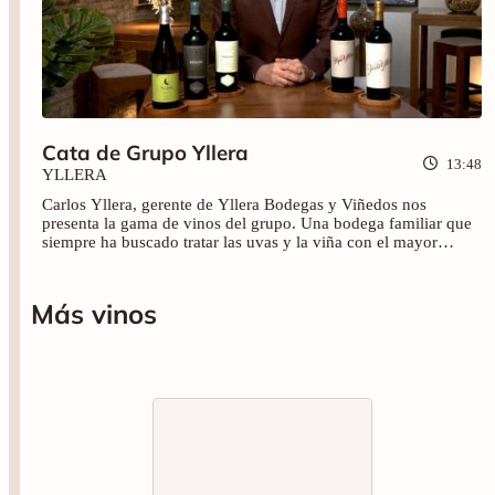
Cata de Grupo Yllera
13:48
YLLERA
Carlos Yllera, gerente de Yllera Bodegas y Viñedos nos
presenta la gama de vinos del grupo. Una bodega familiar que
siempre ha buscado tratar las uvas y la viña con el mayor
cuidado posible. La innovación es su pilar principal, y lo
demuestran a través de sus elaboraciones. En esta cata podrás
conocer los vinos Yllera Verdejo, Meraldis Verdejo, Meraldis
Más vinos
Albillo Mayor, Pepe Yllera y Jesús Yllera. ¡Salud!