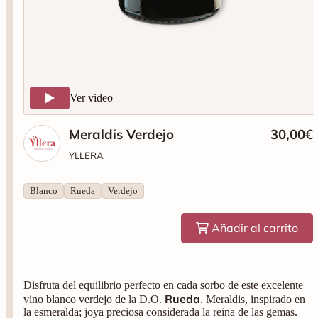
Ver video
Meraldis Verdejo
30,00
€
YLLERA
Blanco
Rueda
Verdejo
Añadir al carrito
Disfruta del equilibrio perfecto en cada sorbo de este excelente
Rueda
vino blanco verdejo de la D.O.
. Meraldis, inspirado en
la esmeralda; joya preciosa considerada la reina de las gemas.
Añada: 2022*. Tipo: blanco. Variedad: verdejo. 75cl. 13,5%
Vol.
*La añada puede variar según disponibilidad.