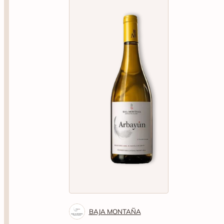
BAJA MONTAÑA
Baja Montaña Arbayun
Blanco Chardonnay
34
.50€