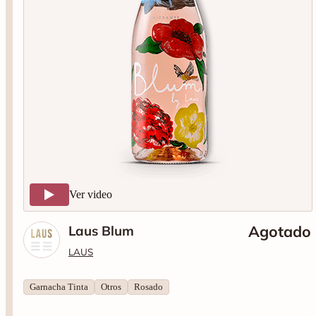
Ver video
Laus Blum
Agotado
LAUS
Garnacha Tinta
Otros
Rosado
La ligereza de este vino frizzante rosado es perfecta para
cualquier ocasión. Vino rosado frizzante elaborado con mosto de
flor de garnacha tinta, procedentes de una meticulosa selección
de nuestros mejores viñedos ubicados en la finca de Bachimaña.
Añada: 2024*. Tipo: rosado. Variedad: garnacha. 75cl. 12% Vol.