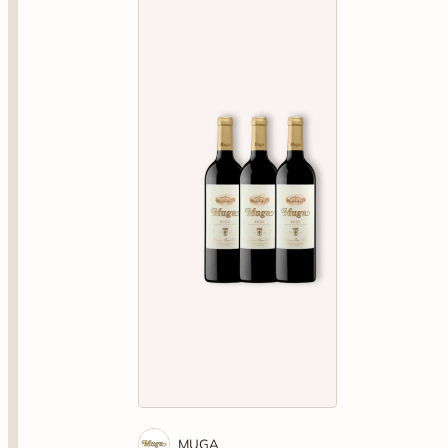
MUGA
Pack Muga Crianza (3
botellas)