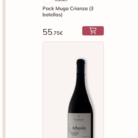
55
.75€