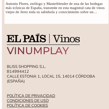
impulsando las exportaciones.
Antonio Flores, enólogo y Masterblender de una de las bodegas
En ese período, en paralelo a la
más icónicas de España, transmite en esta magistral cata de vinos
construcción de la bodega La
viejos de Jerez toda su sabiduría y conocimiento sobre un
territorio mágico y por descubrir.
Constancia, la primera bodega
en Jerez, se le van sumando
otras, dentro y fuera del
territorio nacional, hasta llegar
al día de hoy, donde la 5ª
generación seguimos
manteniéndola como una
empresa familiar pero
expandiendo nuestra pasión
por el vino y los spirits a más
de 100 países.
BLISS SHOPPING S.L.
B14994412
CALLE ESTONIA 1, LOCAL 15, 14014 CÓRDOBA
(ESPAÑA)
POLÍTICA DE PRIVACIDAD
CONDICIONES DE USO
POLÍTICA DE COOKIES