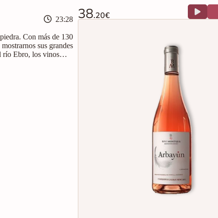
38
.20€
23:28
alpiedra. Con más de 130
 mostrarnos sus grandes
 río Ebro, los vinos
Valpiedra (2019) y Finca