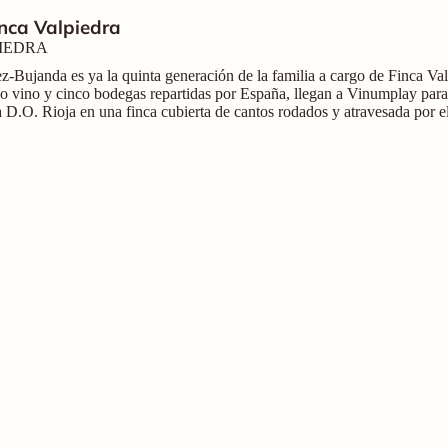
nca Valpiedra
PIEDRA
z-Bujanda es ya la quinta generación de la familia a cargo de Finca V
o vino y cinco bodegas repartidas por España, llegan a Vinumplay para
 D.O. Rioja en una finca cubierta de cantos rodados y atravesada por el
 Cantos de Valpiedra (2019), Finca Valpiedra Reserva (2016), Petra de 
rva Blanco (2017).