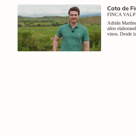
Cata de Fi
FINCA VAL
Adrián Martíne
años elaborand
vinos. Desde la
catados serán:
Valpiedra Rese