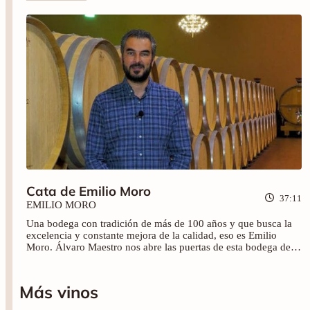
Cata de Emilio Moro
37:11
EMILIO MORO
Una bodega con tradición de más de 100 años y que busca la
excelencia y constante mejora de la calidad, eso es Emilio
Moro. Álvaro Maestro nos abre las puertas de esta bodega de
Ribera del Duero dirigida por la tercera generación de los Moro
y nos presenta los vinos: Finca Resalso (2022), Emilio Moro
(2020), La Felisa (2021), Emilio Moro Vendimia Seleccionada
Más vinos
(2020) y Malleolus (2020).