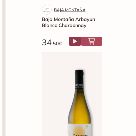
34
.50€