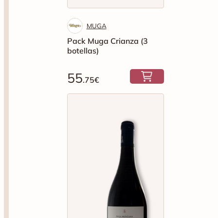
botellas)
55
.75€