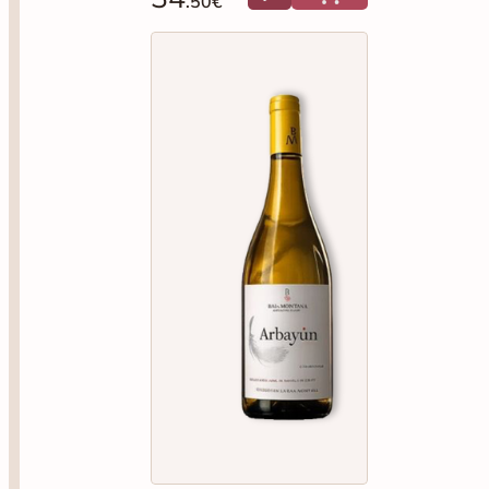
BAJA MONTAÑA
Baja Montaña Arbayun
Blanco Chardonnay