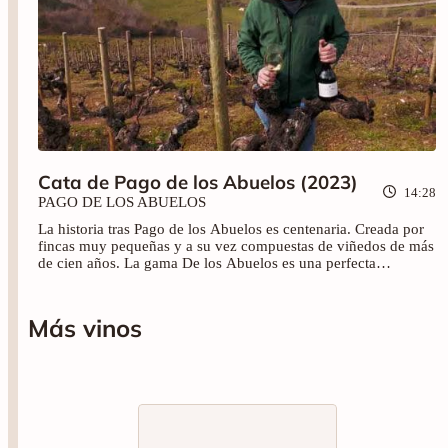
Cata de Pago de los Abuelos (2023)
14:28
PAGO DE LOS ABUELOS
La historia tras Pago de los Abuelos es centenaria. Creada por
fincas muy pequeñas y a su vez compuestas de viñedos de más
de cien años. La gama De los Abuelos es una perfecta
representación del Bierzo más cercano a Galicia. La mejor
manera de conocer esta "pequeña" esquina de esta
Denominación de Origen es a través de los vinos: Viñedo
Más vinos
Barreiro Godello (2021), Viñedo Barreiro Mencía (2020),
Viñedo Saturno (2021), Paraje Teiró (2020) y Viñas
Centenarias Rosado (2021).