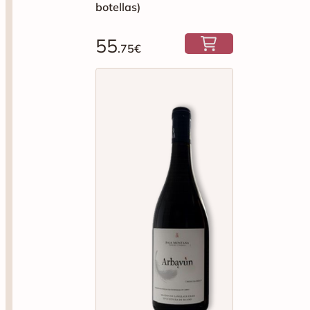
botellas)
55
.75€