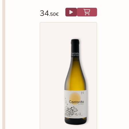
34
.50€