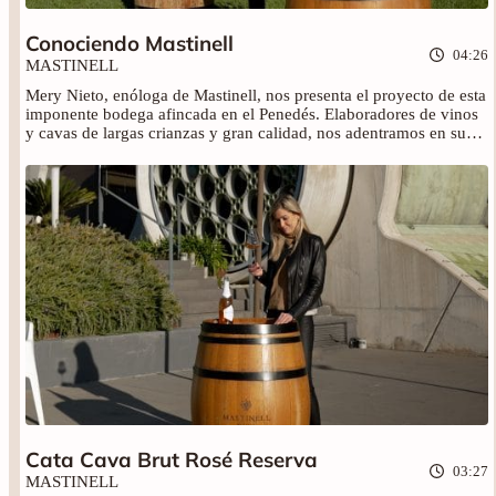
muchas marcas: formar parte
Conociendo Mastinell
del selecto grupo de las
04:26
primeras diez cavas más
MASTINELL
prestigiosas del Penedés.
Mery Nieto, enóloga de Mastinell, nos presenta el proyecto de esta
imponente bodega afincada en el Penedés. Elaboradores de vinos
y cavas de largas crianzas y gran calidad, nos adentramos en su
filosofía de trabajo. ¡Bienvenidos a Mastinell!
Cata Cava Brut Rosé Reserva
03:27
MASTINELL