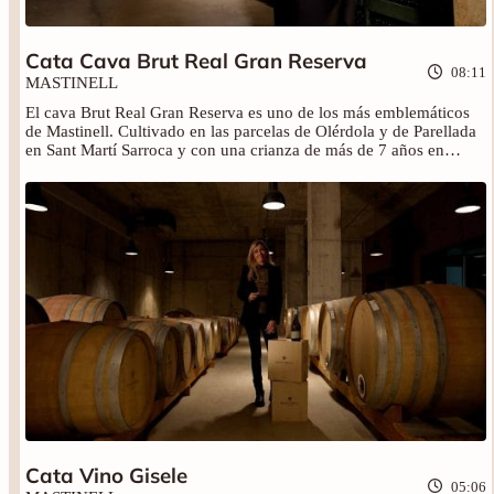
Cata Cava Brut Real Gran Reserva
08:11
MASTINELL
El cava Brut Real Gran Reserva es uno de los más emblemáticos
de Mastinell. Cultivado en las parcelas de Olérdola y de Parellada
en Sant Martí Sarroca y con una crianza de más de 7 años en
botella que le brinda un carácter genuino y una complejidad única.
No te pierdas la cata con Mery Nieto.
Cata Vino Gisele
05:06