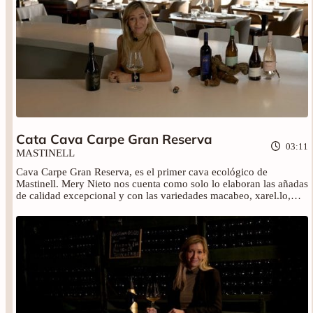
Cata Cava Carpe Gran Reserva
03:11
MASTINELL
Cava Carpe Gran Reserva, es el primer cava ecológico de
Mastinell. Mery Nieto nos cuenta como solo lo elaboran las añadas
de calidad excepcional y con las variedades macabeo, xarel.lo,
parellada y chardonnay. Disfruta de la cata completa y encuéntralo
en nuestra tienda.