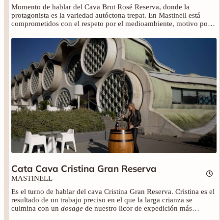
Momento de hablar del Cava Brut Rosé Reserva, donde la
protagonista es la variedad autóctona trepat. En Mastinell está
comprometidos con el respeto por el medioambiente, motivo por
el trabajan la agricultura ecológica y vendimian a mano. No te
pierdas la interesante cata de la mano de su enóloga, Mery Nieto.
Cata Cava Cristina Gran Reserva
MASTINELL
Es el turno de hablar del cava Cristina Gran Reserva. Cristina es el
resultado de un trabajo preciso en el que la larga crianza se
culmina con un
dosage
de nuestro licor de expedición más
especial, elaborado en base a Xarel·lo fermentado en barrica.