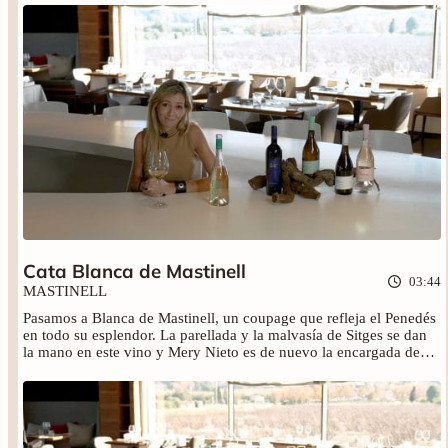
Disfruta de esta cata ofrecida por Mery Nieto, enóloga de la
bodega.
Cata Blanca de Mastinell
03:44
MASTINELL
Pasamos a Blanca de Mastinell, un coupage que refleja el Penedés
en todo su esplendor. La parellada y la malvasía de Sitges se dan
la mano en este vino y Mery Nieto es de nuevo la encargada de
darnos todos los detalles. Disfruta de la cata y no olvides que
puedes adquirir el vino en nuestra tienda online.