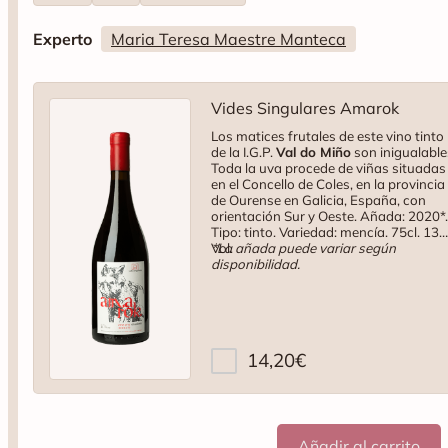
Experto
Maria Teresa Maestre Manteca
Vides Singulares Amarok
Los matices frutales de este vino tinto
de la I.G.P.
Val do Miño
son inigualable
Toda la uva procede de viñas situadas
en el Concello de Coles, en la provincia
de Ourense en Galicia, España, con
orientación Sur y Oeste. Añada: 2020*.
Tipo: tinto. Variedad: mencía. 75cl. 13
Vol.
*La añada puede variar según
disponibilidad.
14,20
€
por unidad
por
Añadir al carrito