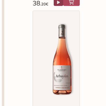
38
.20€