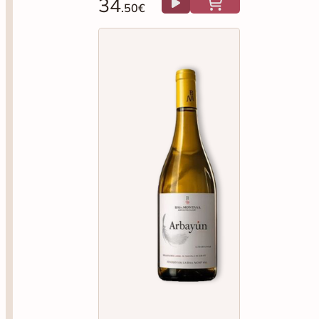
34
.50€