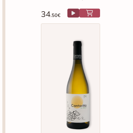
34
.50€