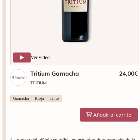
Ver video
Tritium Garnacha
24,00
€
TRITIUM
Garnacha
Rioja
Tinto
Añadir al carrito
La pureza del viñedo se refleja en este vino tinto garnacha de la