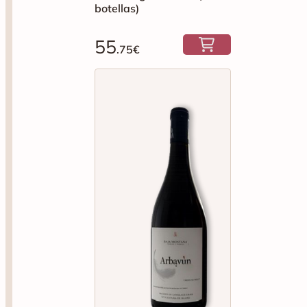
botellas)
55
.75€