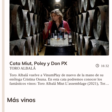
Cata Miut, Poley y Don PX
16:32
TORO ALBALÁ
Toro Albalá vuelve a VinumPlay de nuevo de la mano de su
enóloga Cristina Osuna. En esta cata podremos conocer los
fantásticos vinos: Toro Albalá Miut L’assemblage (2021), Toro
Albalá Poley Fino del Lagar (10 años), Toro Albalá
Amontillado en Rama (35 años), Toro Albalá Don PX (2003) y
Toro Albalá Don PX Viejas Cosechas (1973). ¡Brindemos!
Más vinos