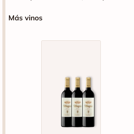
garnacha y syrah muestran todo su esplendor.
Más vinos