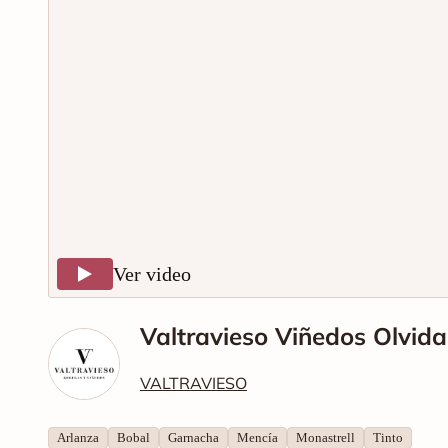
Ver video
Valtravieso Viñedos Olvid
VALTRAVIESO
Arlanza
Bobal
Garnacha
Mencía
Monastrell
Tinto