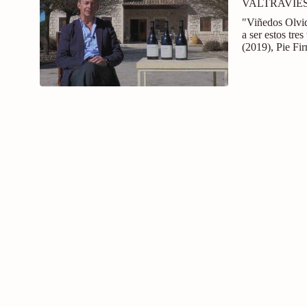
VALTRAVIE
"Viñedos Olvid
a ser estos tr
(2019), Pie Fir