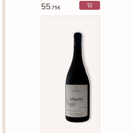
55
.75€