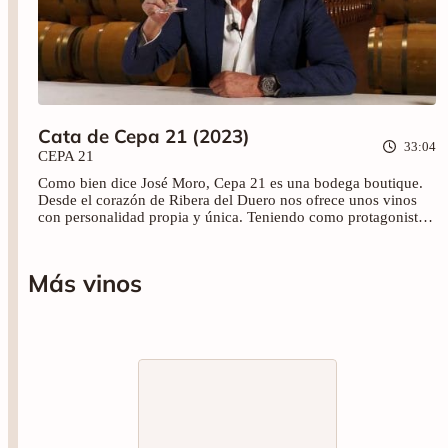
Cata de Cepa 21 (2023)
33:04
CEPA 21
Como bien dice José Moro, Cepa 21 es una bodega boutique.
Desde el corazón de Ribera del Duero nos ofrece unos vinos
con personalidad propia y única. Teniendo como protagonista
el tempranillo, los vinos Cepa 21 (2020), Hito (2021), Horcajo
(2018), Hito Rosado (2022) y Malabrigo (2019) nos dejan clara
la calidad y carácter de Cepa 21. Disfruta de la cata y de estos
Más vinos
vinos tan especiales.