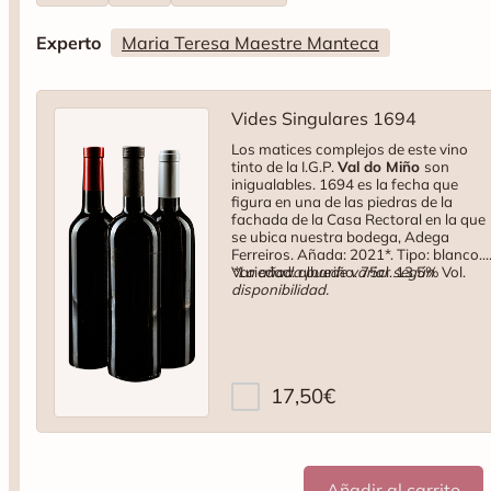
Experto
Maria Teresa Maestre Manteca
Vides Singulares 1694
Los matices complejos de este vino
tinto de la I.G.P.
Val do Miño
son
inigualables. 1694 es la fecha que
figura en una de las piedras de la
fachada de la Casa Rectoral en la que
se ubica nuestra bodega, Adega
Ferreiros. Añada: 2021*. Tipo: blanco.
Variedad: albariño. 75cl. 13,5% Vol.
*La añada puede variar según
disponibilidad.
17,50
€
por unidad
por
Añadir al carrito