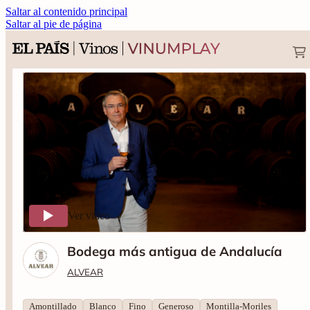
Saltar al contenido principal
Saltar al pie de página
Ver video
Bodega más antigua de Andalucía
ALVEAR
Amontillado
Blanco
Fino
Generoso
Montilla-Moriles