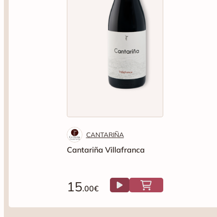
CANTARIÑA
Cantariña Villafranca
15
.00€