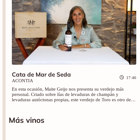
Cata de Mar de Seda
17:46
ACONTIA
En esta ocasión, Maite Geijo nos presenta su verdejo más
personal. Criado sobre lías de levaduras de champán y
levaduras autóctonas propias, este verdejo de Toro es otro de
los grandes vinos de Acontia. Mar de Seda (2021) es un vino
que no te deja de sorprender en ningún momento, desde que lo
pruebas por primera vez hasta que terminas la copa. Disfrútalo
Más vinos
con nosotros.