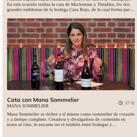
En esta ocasión realiza la cata de Machoman y Tintafina, los dos
grandes emblemas de la bodega Casa Rojo, de la cual forma parte
actualmente. ¡No te pierdas esta cata de la nueva etapa de esta
winelover
!
Cata con Mana Sommelier
27:52
MANA SOMMELIER
Mana Sommelier se define a sí misma como sommelier de corazón
y a tiempo completo. Creadora y divulgadora de contenido en
torno al vino, le encanta ser el eslabón entre bodegas y
consumidores para dar el valor que se merece al vino. En esta
ocasión realiza con nosotros una cata de los vinos: Verónica