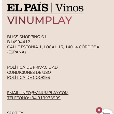
Salgado Capricho Viñas Viejas Vino Autor (2019), Valtravieso
Crianza Vino de Páramo (2019) y Talamingo Tinto Merlot Crianza
Ecológico (2019).
BLISS SHOPPING S.L.
B14994412
CALLE ESTONIA 1, LOCAL 15, 14014 CÓRDOBA
(ESPAÑA)
POLÍTICA DE PRIVACIDAD
CONDICIONES DE USO
POLÍTICA DE COOKIES
EMAIL: INFO@VINUMPLAY.COM
TELÉFONO:+34 919933909
0
SPOTIFY