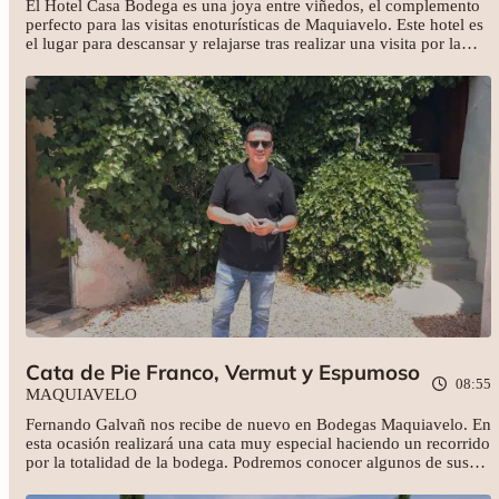
El Hotel Casa Bodega es una joya entre viñedos, el complemento
perfecto para las visitas enoturísticas de Maquiavelo. Este hotel es
el lugar para descansar y relajarse tras realizar una visita por la
bodega. Completamente equipado con amplias habitaciones,
restaurante, piscina y con una vistas exquisitas. Un hotel donde
además podrás celebrar eventos variados en pleno Valle del
Altiplano Murciano, o como lo llaman cariñosamente:
La Toscana
Yeclana
.
Cata de Pie Franco, Vermut y Espumoso
08:55
MAQUIAVELO
Fernando Galvañ nos recibe de nuevo en Bodegas Maquiavelo. En
esta ocasión realizará una cata muy especial haciendo un recorrido
por la totalidad de la bodega. Podremos conocer algunos de sus
vinos como un pie franco, un vermut y un espumoso. Y