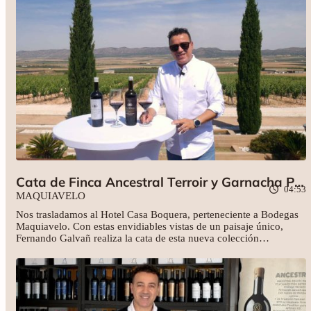
descubriremos el orgullo que es para esta bodega haber obtenido
la máxima puntuación en el Certamen Nacional de Enología en
algunos de sus vinos. ¡Salud!
Cata de Finca Ancestral Terroir y Garnacha Pie
04:53
Franco
MAQUIAVELO
Nos trasladamos al Hotel Casa Boquera, perteneciente a Bodegas
Maquiavelo. Con estas envidiables vistas de un paisaje único,
Fernando Galvañ realiza la cata de esta nueva colección
inolvidable: Finca Ancestral Terroir y Finca Ancestral Pie Franco.