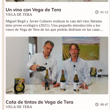
bodega como en el viñedo
Un vino con Vega de Tera
llevan a cabo buenas prácticas
01:12
que conllevan a conservar el
VEGA DE TERA
medio, donde tienen en cuenta
Miguel Regil y Javier Cuñarro realizan la cata del vino Sitrama
a las personas que lo producen
tinto joven ecológico (2021). Una pequeña introducción a los
y las que lo van a consumir y a
vinos de Vega de Tera de los que podrás disfrutar en las catas
las generaciones futuras...
completas. No olvides adquirir sus vinos en nuestra tienda.
Prácticas que pueden ayudar a
combatir el cambio climático y
la emisión de gases de efecto
invernadero
Cata de tintos de Vega de Tera
08:47
VEGA DE TERA