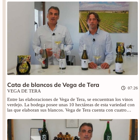
y Vega de Tera (2022) a través de esta cata realizada por Javier
Cuñarro y Miguel Regil. No olvides visitar el resto de catas y
relatos.
Cata de blancos de Vega de Tera
07:26
VEGA DE TERA
Entre las elaboraciones de Vega de Tera, se encuentran los vinos
verdejo. La bodega posee unas 10 hectáreas de esta variedad con
las que elaboran sus blancos. Vega de Tera cuenta con cuatro
blancos diferentes: verdejo joven tradicional, verdejo joven
ecológico, verdejo fermentado en barrica ecológico y verdejo
semidulce. No te pierdas esta cata de los vinos: Vega de tera
(2022), Sitrama (2019), Luna de Cosecha y Sitrama (2019).