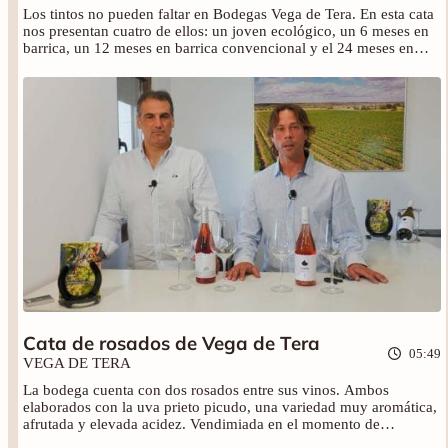
Los tintos no pueden faltar en Bodegas Vega de Tera. En esta cata
nos presentan cuatro de ellos: un joven ecológico, un 6 meses en
barrica, un 12 meses en barrica convencional y el 24 meses en
barrica. Elaborados con tempranillo y tinta de toro de viñedos
entre los 25 y 45 años. También poseen un viñedo controlado de
unos 80 años con el que elaboran los vinos de más crianza en
barrica. Disfruta de la cata de los vinos: Sitrama tinto joven
(2021), Vega de Tera tinto roble (2021), Vega de Tera 12 meses en
barrica (2018) y Vega de Tera 24 meses en barrica (2018).
Cata de rosados de Vega de Tera
05:49
VEGA DE TERA
La bodega cuenta con dos rosados entre sus vinos. Ambos
elaborados con la uva prieto picudo, una variedad muy aromática,
afrutada y elevada acidez. Vendimiada en el momento de
maduración aromática óptima. Conoce los rosados Sitrama (2022)