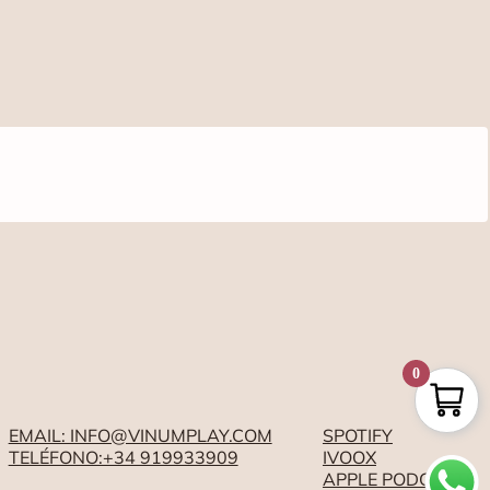
0
EMAIL: INFO@VINUMPLAY.COM
SPOTIFY
TELÉFONO:+34 919933909
IVOOX
APPLE PODCASTS