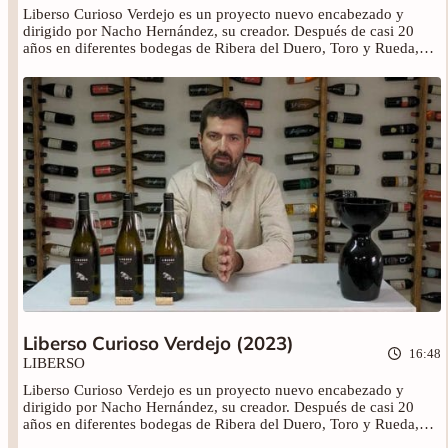
Liberso Curioso Verdejo es un proyecto nuevo encabezado y
dirigido por Nacho Hernández, su creador. Después de casi 20
años en diferentes bodegas de Ribera del Duero, Toro y Rueda,
crea su proyecto personal elaborando un vino totalmente diferente
en la DO Rueda. Uva verdeja procedente de viñedos de más de 20
años que fermentan en barricas de roble francés y húngaro
principalmente y que posteriormente se crían en las mismas
barricas de 6 a 11 meses dependiendo de la añada. Posteriormente
se ensamblan los vinos y se embotella pasando a hacer una
segunda crianza en botella. Solo cuando cada añada está en su
mejor momento y reúne unas características de calidad únicas, sale
al mercado, nunca antes.
Liberso Curioso Verdejo (2023)
16:48
LIBERSO
Liberso Curioso Verdejo es un proyecto nuevo encabezado y
dirigido por Nacho Hernández, su creador. Después de casi 20
años en diferentes bodegas de Ribera del Duero, Toro y Rueda,
crea su proyecto personal elaborando un vino totalmente diferente