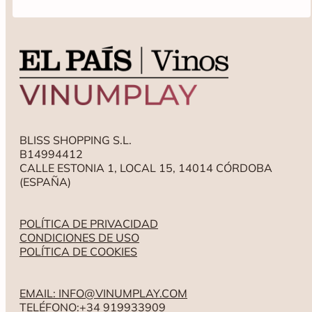
en la DO Rueda. Uva verdeja procedente de viñedos de más de 20
años que fermentan en barricas de roble francés y húngaro
principalmente y que posteriormente se crían en las mismas
barricas de 6 a 11 meses dependiendo de la añada. Posteriormente
se ensamblan los vinos y se embotella pasando a hacer una
segunda crianza en botella. Solo cuando cada añada está en su
mejor momento y reúne unas características de calidad únicas, sale
al mercado, nunca antes.
BLISS SHOPPING S.L.
B14994412
CALLE ESTONIA 1, LOCAL 15, 14014 CÓRDOBA
(ESPAÑA)
POLÍTICA DE PRIVACIDAD
CONDICIONES DE USO
POLÍTICA DE COOKIES
EMAIL: INFO@VINUMPLAY.COM
TELÉFONO:+34 919933909