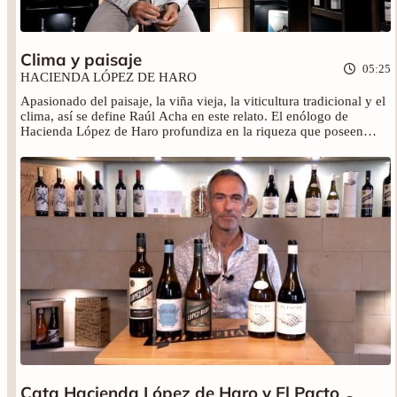
pasión. Por eso en Hacienda
López de Haro se elaboran
vinos que salen de bodega con
Clima y paisaje
la única pretensión de ser
05:25
disfrutados y de emocionar.
HACIENDA LÓPEZ DE HARO
Los avances técnicos y la
Apasionado del paisaje, la viña vieja, la viticultura tradicional y el
sostenibilidad están al servicio
clima, así se define Raúl Acha en este relato. El enólogo de
de una elaboración artesanal,
Hacienda López de Haro profundiza en la riqueza que poseen
siempre con el máximo respeto
estos entornos uniendo cielo y tierra. Nunca mejor dicho.
El Pacto es una reverencia a la
tierra y la biodiversidad en la
viña. Un proyecto que
reivindica la vuelta de la
naturalidad, de la observación
del entorno, del trabajo que
respeta los ciclos vitales, de
rescatar la sabiduría de quien
conoce al milímetro sus
viñedos.
Cata Hacienda López de Haro y El Pacto