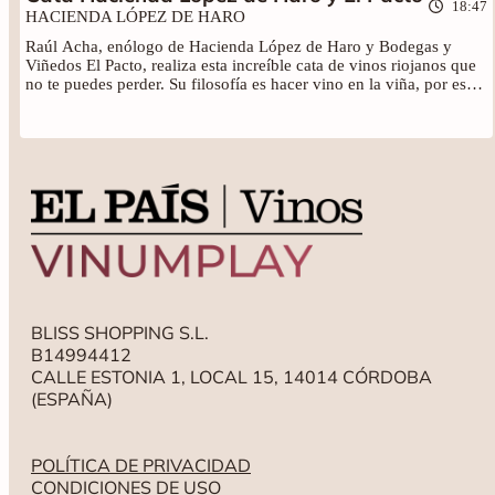
18:47
HACIENDA LÓPEZ DE HARO
Raúl Acha, enólogo de Hacienda López de Haro y Bodegas y
Viñedos El Pacto, realiza esta increíble cata de vinos riojanos que
no te puedes perder. Su filosofía es hacer vino en la viña, por eso
se consideran "gente de viña más que de bata". Muestra de ello
son estos grandes tintos y blancos que no puedes dejar escapar.
BLISS SHOPPING S.L.
B14994412
CALLE ESTONIA 1, LOCAL 15, 14014 CÓRDOBA
(ESPAÑA)
POLÍTICA DE PRIVACIDAD
CONDICIONES DE USO