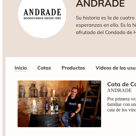
ANDRADE
Su historia es la de cuatr
esperanzas en ello. Es la 
afrutado del Condado de Huelva. La historia de la excelencia en el cultivo de la vid, de los días con más de ve
incansable por continuar c
Inicio
Catas
Productos
Videos de los usu
Cata de Ca
ANDRADE
Por primera ve
familiar con u
cata de los vin