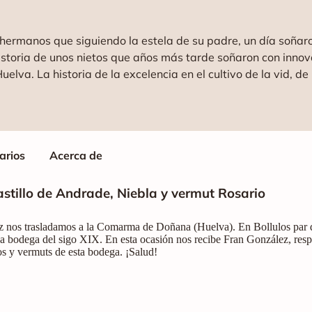
o hermanos que siguiendo la estela de su padre, un día soñaro
historia de unos nietos que años más tarde soñaron con innov
inticuatro horas y de la lucha
on un legado al que aún hoy le quedan muchas líneas por esc
arios
Acerca de
stillo de Andrade, Niebla y vermut Rosario
z nos trasladamos a la Comarma de Doñana (Huelva). En Bollulos par
na bodega del sigo XIX. En esta ocasión nos recibe Fran González, resp
os y vermuts de esta bodega. ¡Salud!