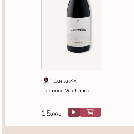
CANTARIÑA
Cantariña Villafranca
15
.00€