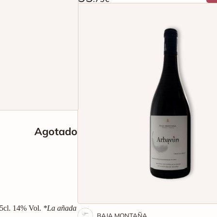
Agotado
 75cl. 14% Vol.
*La añada
BAJA MONTAÑA
Baja Montaña Arbayun Tinto Garnach
Merlot