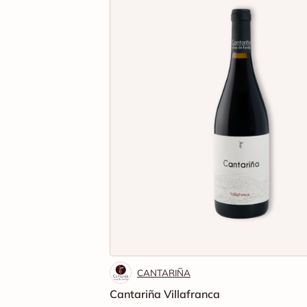
CANTARIÑA
Cantariña Villafranca
15
.00€