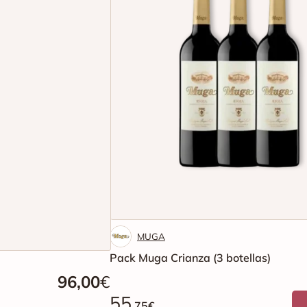
MUGA
Pack Muga Crianza (3 botellas)
96,00
€
55
.75€