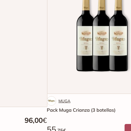
MUGA
Pack Muga Crianza (3 botellas)
96,00
€
55
.75€