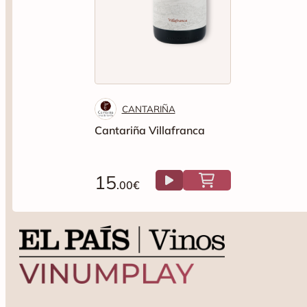
CANTARIÑA
Cantariña Villafranca
15
.00€