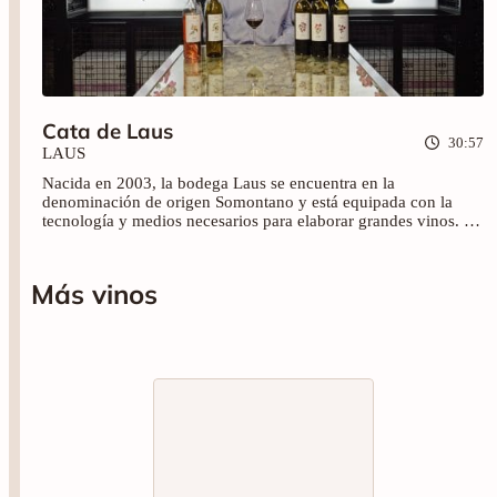
Cata de Laus
30:57
LAUS
Nacida en 2003, la bodega Laus se encuentra en la
denominación de origen Somontano y está equipada con la
tecnología y medios necesarios para elaborar grandes vinos. En
esta ocasión, Jesús Mur nos presenta cinco de sus vinos: LAUS
Chardonnay-Garnacha (2022), LAUS Rosado (2022), LAUS
Garnacha Tinta (2021), LAUS Reserva (2018), LAUS Crianza
Más vinos
(2019). No te pierdas esta interesante cata y descubre también
el relato sobre la elaboración de los vinos jóvenes.