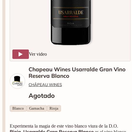
Ver video
Chapeau Wines Usarralde Gran Vino
Reserva Blanco
CHÂPEAU WINES
Agotado
Blanco
Garnacha
Rioja
Experimenta la magia de este vino blanco viura de la D.O.
Rioja
Usarralde Gran Reserva Blanco
.
es el vino blanco