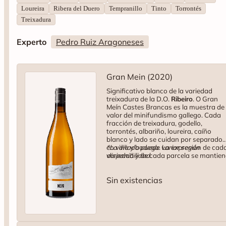
Loureira
Ribera del Duero
Tempranillo
Tinto
Torrontés
Treixadura
Experto
Pedro Ruiz Aragoneses
Gran Mein (2020)
Significativo blanco de la variedad
treixadura de la D.O.
Ribeiro
. O Gran
Meín Castes Brancas es la muestra de
valor del minifundismo gallego. Cada
fracción de treixadura, godello,
torrontés, albariño, loureira, caíño
blanco y lado se cuidan por separado
en viña y bodega. La expresión de cad
*La añada puede variar según
variedad y de cada parcela se mantien
disponibilidad.
intacta hasta el final de la crianza. Tip
blanco. Variedad: 80% treixadura, 20
Sin existencias
otras. 75 cl. 13% Vol.