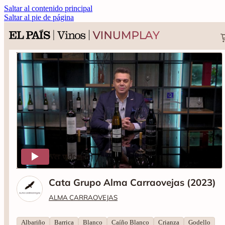
Saltar al contenido principal
Saltar al pie de página
Ver video
Cata Grupo Alma Carraovejas (2023)
ALMA CARRAOVEJAS
Albariño
Barrica
Blanco
Caíño Blanco
Crianza
Godello