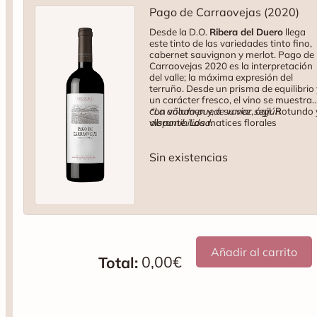
Pago de Carraovejas (2020)
Desde la D.O.
Ribera del Duero
llega
este tinto de las variedades tinto fino,
cabernet sauvignon y merlot. Pago de
Carraovejas 2020 es la interpretación
del valle; la máxima expresión del
terruño. Desde un prisma de equilibrio 
un carácter fresco, el vino se muestra
con volumen y, a su vez, ágil. Rotundo 
*La añada puede variar según
vibrante. Los matices florales
disponibilidad.
acompañan a la fruta en una
elaboración marcada por su elegancia
Sin existencias
intensidad y estructura. Delicadeza en
el cuidado de la uva y de su elaboració
El vino se afinó en barricas de roble
francés y americano durante 12 meses
Tipo: tinto. Variedad: 92% tinto fino, 5
cabernet sauvignon, 3% merlot. 75 cl.
15,5% Vol.
Añadir al carrito
0,00
€
Total: