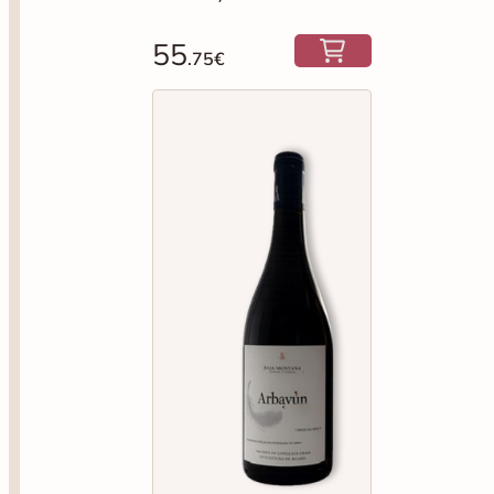
55
.75€