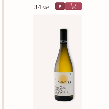
34
.50€