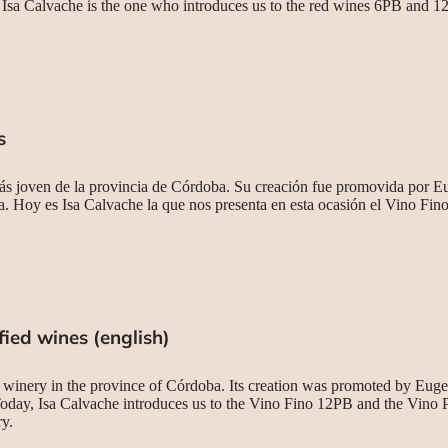
 Isa Calvache is the one who introduces us to the red wines 6PB and 12P
s
s joven de la provincia de Córdoba. Su creación fue promovida por Eu
. Hoy es Isa Calvache la que nos presenta en esta ocasión el Vino F
ified wines (english)
 winery in the province of Córdoba. Its creation was promoted by Euge
Today, Isa Calvache introduces us to the Vino Fino 12PB and the Vino
ry.