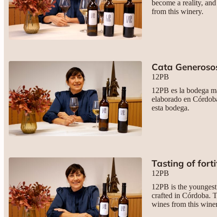
become a reality, and
from this winery.
Cata Generoso
12PB
12PB es la bodega má
elaborado en Córdoba
esta bodega.
Tasting of fort
12PB
12PB is the youngest
crafted in Córdoba. 
wines from this wine