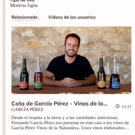
Moravia Agria
Relacionado
Videos de los usuarios
Cata de García Pérez - Vinos de la
13:21
Naturaleza
GARCÍA PÉREZ
Desde el respeto a la tierra y a las variedades autóctonas,
Fernando García Pérez nos presenta en esta cata a los vinos de
García Pérez Vinos de la Naturaleza. Unos vinos elaborados
como se ha hecho siempre: sin aditivos ni levaduras artificiales.