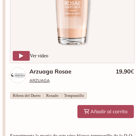
Ver video
Arzuaga Rosae
19,90
€
ARZUAGA
Ribera del Duero
Rosado
Tempranillo
Añadir al carrito
Experimenta la magia de este vino blanco tempranillo de la D.O.