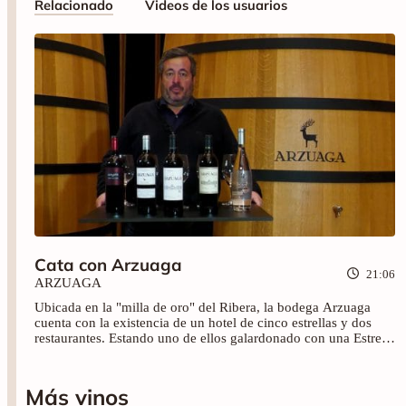
Relacionado
Videos de los usuarios
Cata con Arzuaga
21:06
ARZUAGA
Ubicada en la "milla de oro" del Ribera, la bodega Arzuaga
cuenta con la existencia de un hotel de cinco estrellas y dos
restaurantes. Estando uno de ellos galardonado con una Estrella
Michelin. Esto se debe a que no entienden el vino sin la
gastronomía ni la gastronomía sin el vino. Nos lo explica
Ignacio Arzuaga a través de los vinos: Arzuaga Rosae (2022),
Más vinos
La Planta (2021), Arzuaga Crianza (2020), Arzuaga Reserva